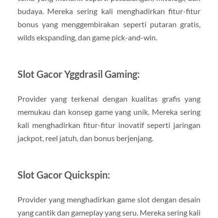
budaya. Mereka sering kali menghadirkan fitur-fitur
bonus yang menggembirakan seperti putaran gratis,
wilds ekspanding, dan game pick-and-win.
Slot Gacor Yggdrasil Gaming:
Provider yang terkenal dengan kualitas grafis yang
memukau dan konsep game yang unik. Mereka sering
kali menghadirkan fitur-fitur inovatif seperti jaringan
jackpot, reel jatuh, dan bonus berjenjang.
Slot Gacor Quickspin:
Provider yang menghadirkan game slot dengan desain
yang cantik dan gameplay yang seru. Mereka sering kali