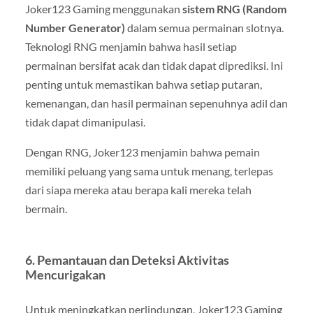
Joker123 Gaming menggunakan
sistem RNG (Random
Number Generator)
dalam semua permainan slotnya.
Teknologi RNG menjamin bahwa hasil setiap
permainan bersifat acak dan tidak dapat diprediksi. Ini
penting untuk memastikan bahwa setiap putaran,
kemenangan, dan hasil permainan sepenuhnya adil dan
tidak dapat dimanipulasi.
Dengan RNG, Joker123 menjamin bahwa pemain
memiliki peluang yang sama untuk menang, terlepas
dari siapa mereka atau berapa kali mereka telah
bermain.
6. Pemantauan dan Deteksi Aktivitas
Mencurigakan
Untuk meningkatkan perlindungan, Joker123 Gaming