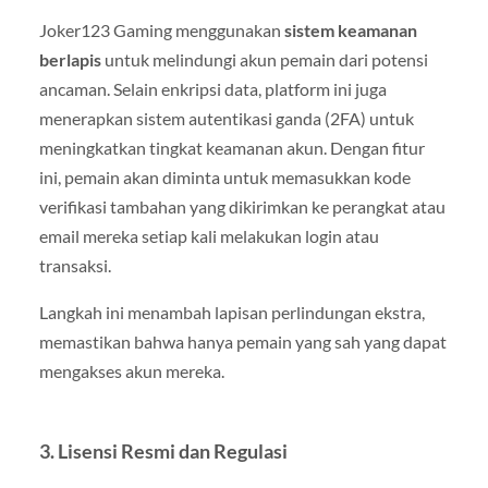
Joker123 Gaming menggunakan
sistem keamanan
berlapis
untuk melindungi akun pemain dari potensi
ancaman. Selain enkripsi data, platform ini juga
menerapkan sistem autentikasi ganda (2FA) untuk
meningkatkan tingkat keamanan akun. Dengan fitur
ini, pemain akan diminta untuk memasukkan kode
verifikasi tambahan yang dikirimkan ke perangkat atau
email mereka setiap kali melakukan login atau
transaksi.
Langkah ini menambah lapisan perlindungan ekstra,
memastikan bahwa hanya pemain yang sah yang dapat
mengakses akun mereka.
3. Lisensi Resmi dan Regulasi