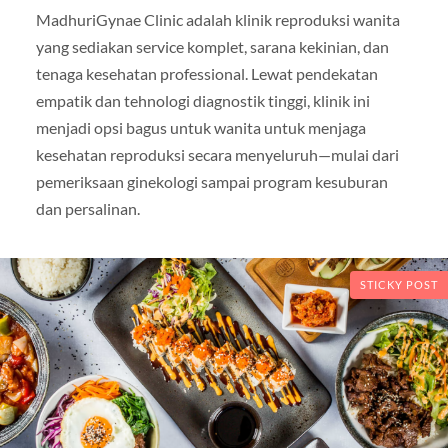
MadhuriGynae Clinic adalah klinik reproduksi wanita
yang sediakan service komplet, sarana kekinian, dan
tenaga kesehatan professional. Lewat pendekatan
empatik dan tehnologi diagnostik tinggi, klinik ini
menjadi opsi bagus untuk wanita untuk menjaga
kesehatan reproduksi secara menyeluruh—mulai dari
pemeriksaan ginekologi sampai program kesuburan
dan persalinan.
STICKY POST