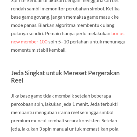
Spin terkendali dilakukan dengan menggunakan bet
rendah sambil memonitor perubahan simbol. Ketika
base game goyang, jangan memaksa game masuk ke
mode panas. Biarkan algoritma membentuk ulang
polanya sendiri. Pemain hanya perlu melakukan
bonus
new member 100
spin 5–10 perlahan untuk menunggu
momentum stabil kembali.
Jeda Singkat untuk Mereset Pergerakan
Reel
Jika base game tidak membaik setelah beberapa
percobaan spin, lakukan jeda 1 menit. Jeda terbukti
membantu mengubah irama reel sehingga simbol
premium muncul kembali secara konsisten. Setelah
jeda, lakukan 3 spin manual untuk memastikan pola.