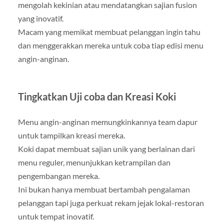
mengolah kekinian atau mendatangkan sajian fusion
yang inovatif.
Macam yang memikat membuat pelanggan ingin tahu
dan menggerakkan mereka untuk coba tiap edisi menu
angin-anginan.
Tingkatkan Uji coba dan Kreasi Koki
Menu angin-anginan memungkinkannya team dapur
untuk tampilkan kreasi mereka.
Koki dapat membuat sajian unik yang berlainan dari
menu reguler, menunjukkan ketrampilan dan
pengembangan mereka.
Ini bukan hanya membuat bertambah pengalaman
pelanggan tapi juga perkuat rekam jejak lokal-restoran
untuk tempat inovatif.