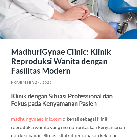
MadhuriGynae Clinic: Klinik
Reproduksi Wanita dengan
Fasilitas Modern
NOVEMBER 24, 2025
Klinik dengan Situasi Professional dan
Fokus pada Kenyamanan Pasien
madhurigynaeclinic.com
dikenali sebagai klinik
reproduksi wanita yang memprioritaskan kenyamanan
dan keamanan. Situasi klinik direncanakan kekinian,