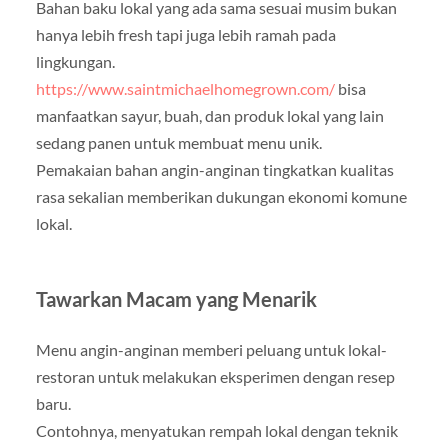
Bahan baku lokal yang ada sama sesuai musim bukan
hanya lebih fresh tapi juga lebih ramah pada
lingkungan.
https://www.saintmichaelhomegrown.com/
bisa
manfaatkan sayur, buah, dan produk lokal yang lain
sedang panen untuk membuat menu unik.
Pemakaian bahan angin-anginan tingkatkan kualitas
rasa sekalian memberikan dukungan ekonomi komune
lokal.
Tawarkan Macam yang Menarik
Menu angin-anginan memberi peluang untuk lokal-
restoran untuk melakukan eksperimen dengan resep
baru.
Contohnya, menyatukan rempah lokal dengan teknik