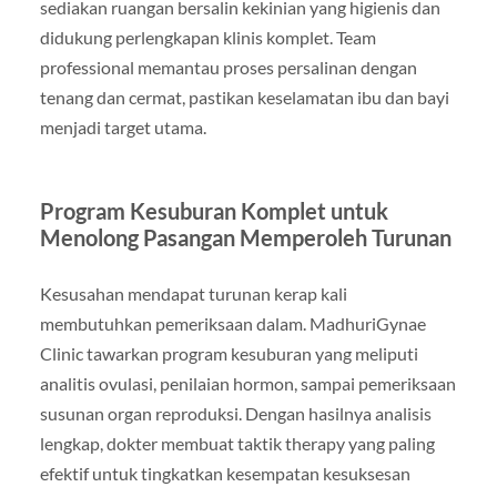
sediakan ruangan bersalin kekinian yang higienis dan
didukung perlengkapan klinis komplet. Team
professional memantau proses persalinan dengan
tenang dan cermat, pastikan keselamatan ibu dan bayi
menjadi target utama.
Program Kesuburan Komplet untuk
Menolong Pasangan Memperoleh Turunan
Kesusahan mendapat turunan kerap kali
membutuhkan pemeriksaan dalam. MadhuriGynae
Clinic tawarkan program kesuburan yang meliputi
analitis ovulasi, penilaian hormon, sampai pemeriksaan
susunan organ reproduksi. Dengan hasilnya analisis
lengkap, dokter membuat taktik therapy yang paling
efektif untuk tingkatkan kesempatan kesuksesan