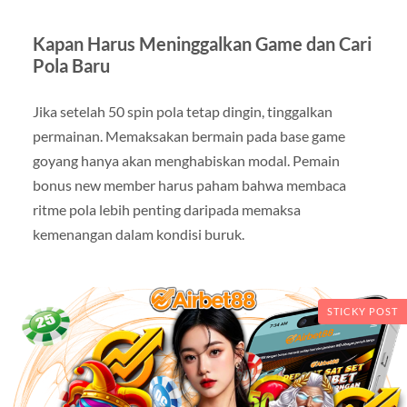
Kapan Harus Meninggalkan Game dan Cari
Pola Baru
Jika setelah 50 spin pola tetap dingin, tinggalkan
permainan. Memaksakan bermain pada base game
goyang hanya akan menghabiskan modal. Pemain
bonus new member harus paham bahwa membaca
ritme pola lebih penting daripada memaksa
kemenangan dalam kondisi buruk.
STICKY POST