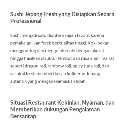
Sushi Jepang Fresh yang Disiapkan Secara
Professional
Sushi menjadi satu diantara sajian favorit karena
pemakaian ikan fresh berkualitas tinggi. Koki pakar
menggunting dan mengolah sushi dengan akurat
hingga hasilkan struktur lembut dan rasa alami. Variasi
seperti dragon roll, rainbow roll, spicy tuna roll, dan
sashimi fresh memberi kesan kulineran Jepang
autentik yang menganakemaskan lidah.
Situasi Restaurant Kekinian, Nyaman, dan
Memberikan dukungan Pengalaman
Bersantap