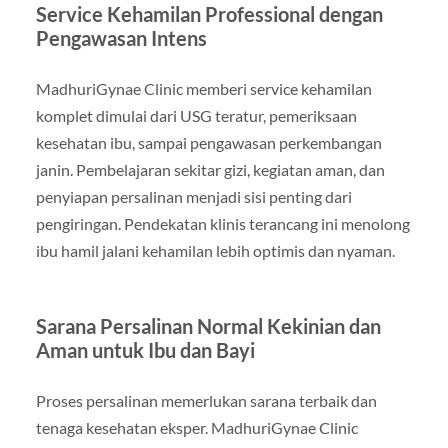
Service Kehamilan Professional dengan
Pengawasan Intens
MadhuriGynae Clinic memberi service kehamilan
komplet dimulai dari USG teratur, pemeriksaan
kesehatan ibu, sampai pengawasan perkembangan
janin. Pembelajaran sekitar gizi, kegiatan aman, dan
penyiapan persalinan menjadi sisi penting dari
pengiringan. Pendekatan klinis terancang ini menolong
ibu hamil jalani kehamilan lebih optimis dan nyaman.
Sarana Persalinan Normal Kekinian dan
Aman untuk Ibu dan Bayi
Proses persalinan memerlukan sarana terbaik dan
tenaga kesehatan eksper. MadhuriGynae Clinic