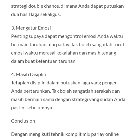
strategi double chance, di mana Anda dapat putuskan
dua hasil laga sekaligus.
3. Mengatur Emosi
Penting supaya dapat mengontrol emosi Anda waktu
bermain taruhan mix parlay. Tak boleh sangatlah turut
emosi waktu merasai kekalahan dan masih tenang
dalam buat ketentuan taruhan.
4. Masih Disiplin
Tetaplah disiplin dalam putuskan laga yang pengen
Anda pertaruhkan. Tak boleh sangatlah serakah dan
masih bermain sama dengan strategi yang sudah Anda
pastini sebelumnya.
Conclusion
Dengan mengikuti tehnik komplit mix parlay online