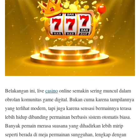
Belakangan ini, live
casino
online semakin sering muncul dalam
obrolan komunitas game digital. Bukan cuma karena tampilannya
yang terlihat modern, tapi juga karena sensasi bermainnya terasa
lebih hidup dibanding permainan berbasis sistem otomatis biasa.
Banyak pemain merasa suasana yang dihadirkan lebih mirip
seperti berada di meja permainan sungguhan, lengkap dengan