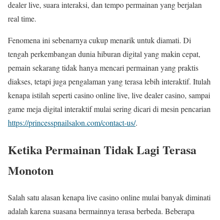
dealer live, suara interaksi, dan tempo permainan yang berjalan
real time.
Fenomena ini sebenarnya cukup menarik untuk diamati. Di
tengah perkembangan dunia hiburan digital yang makin cepat,
pemain sekarang tidak hanya mencari permainan yang praktis
diakses, tetapi juga pengalaman yang terasa lebih interaktif. Itulah
kenapa istilah seperti casino online live, live dealer casino, sampai
game meja digital interaktif mulai sering dicari di mesin pencarian
https://princesspnailsalon.com/contact-us/
.
Ketika Permainan Tidak Lagi Terasa
Monoton
Salah satu alasan kenapa live casino online mulai banyak diminati
adalah karena suasana bermainnya terasa berbeda. Beberapa