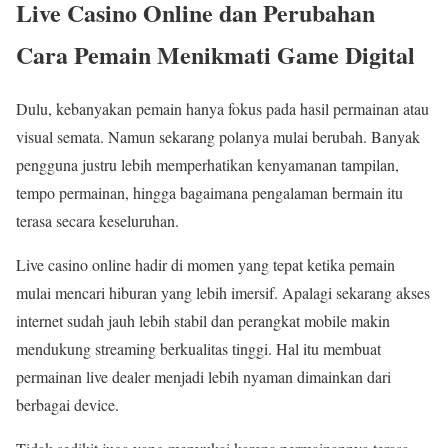
Live Casino Online dan Perubahan
Cara Pemain Menikmati Game Digital
Dulu, kebanyakan pemain hanya fokus pada hasil permainan atau
visual semata. Namun sekarang polanya mulai berubah. Banyak
pengguna justru lebih memperhatikan kenyamanan tampilan,
tempo permainan, hingga bagaimana pengalaman bermain itu
terasa secara keseluruhan.
Live casino online hadir di momen yang tepat ketika pemain
mulai mencari hiburan yang lebih imersif. Apalagi sekarang akses
internet sudah jauh lebih stabil dan perangkat mobile makin
mendukung streaming berkualitas tinggi. Hal itu membuat
permainan live dealer menjadi lebih nyaman dimainkan dari
berbagai device.