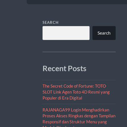
SEARCH
Search
Recent Posts
The Secret Code of Fortune: TOTO
SLOT Link Agen Toto 4D Resmi yang
Populer di Era Digital
RAJANAGA99 Login Menghadirkan
Proses Akses Ringkas dengan Tampilan
Responsif dan Struktur Menu yang