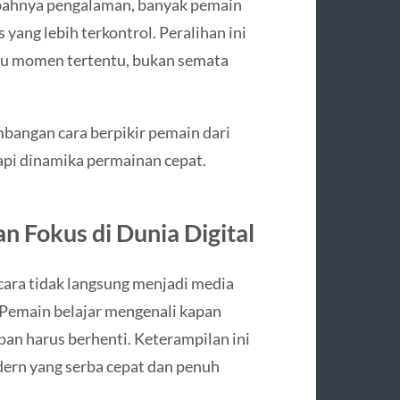
bahnya pengalaman, banyak pemain
yang lebih terkontrol. Peralihan ini
u momen tertentu, bukan semata
mbangan cara berpikir pemain dari
api dinamika permainan cepat.
n Fokus di Dunia Digital
cara tidak langsung menjadi media
l. Pemain belajar mengenali kapan
an harus berhenti. Keterampilan ini
odern yang serba cepat dan penuh