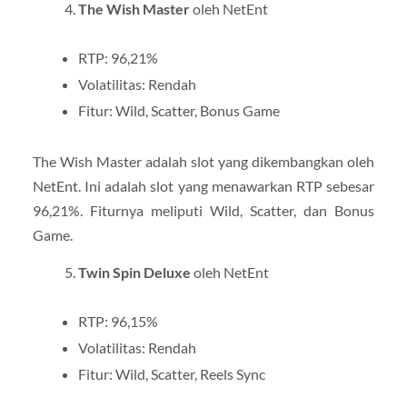
The Wish Master
oleh NetEnt
RTP: 96,21%
Volatilitas: Rendah
Fitur: Wild, Scatter, Bonus Game
The Wish Master adalah slot yang dikembangkan oleh
NetEnt. Ini adalah slot yang menawarkan RTP sebesar
96,21%. Fiturnya meliputi Wild, Scatter, dan Bonus
Game.
Twin Spin Deluxe
oleh NetEnt
RTP: 96,15%
Volatilitas: Rendah
Fitur: Wild, Scatter, Reels Sync