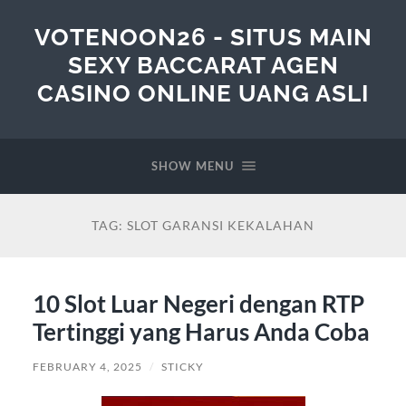
VOTENOON26 - SITUS MAIN
SEXY BACCARAT AGEN
CASINO ONLINE UANG ASLI
SHOW MENU
TAG:
SLOT GARANSI KEKALAHAN
10 Slot Luar Negeri dengan RTP
Tertinggi yang Harus Anda Coba
FEBRUARY 4, 2025
/
STICKY