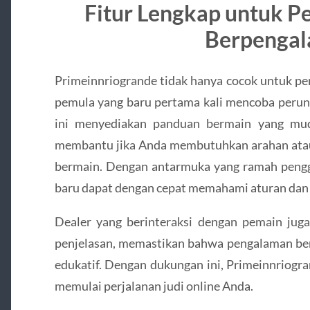
Fitur Lengkap untuk P
Berpenga
Primeinnriogrande tidak hanya cocok untuk pe
pemula yang baru pertama kali mencoba perunt
ini menyediakan panduan bermain yang muda
membantu jika Anda membutuhkan arahan atau p
bermain. Dengan antarmuka yang ramah pengg
baru dapat dengan cepat memahami aturan dan 
Dealer yang berinteraksi dengan pemain jug
penjelasan, memastikan bahwa pengalaman b
edukatif. Dengan dukungan ini, Primeinnriogr
memulai perjalanan judi online Anda.