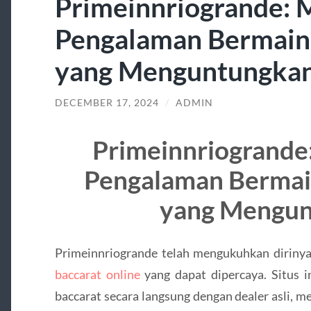
Primeinnriogrande:
Pengalaman Bermain 
yang Menguntungka
DECEMBER 17, 2024
/
ADMIN
Primeinnriogrande
Pengalaman Bermain
yang Mengu
Primeinnriogrande telah mengukuhkan dirinya 
baccarat online
yang dapat dipercaya. Situs
baccarat secara langsung dengan dealer asli, m