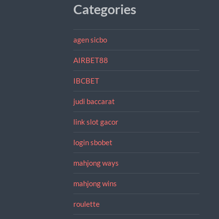
Categories
agen sicbo
AIRBET88
IBCBET
judi baccarat
link slot gacor
login sbobet
mahjong ways
mahjong wins
roulette