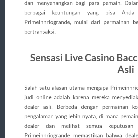
dan menyenangkan bagi para pemain. Dalam
berbagai keuntungan yang bisa Anda
Primeinnriogrande, mulai dari permainan b
bertransaksi.
Sensasi Live Casino Bac
Asli
Salah satu alasan utama mengapa Primeinnrio
judi online adalah karena mereka menyedia
dealer asli. Berbeda dengan permainan ko
pengalaman yang lebih nyata, di mana pemain
dealer dan melihat semua keputusan y
Primeinnriogrande memastikan bahwa dealer