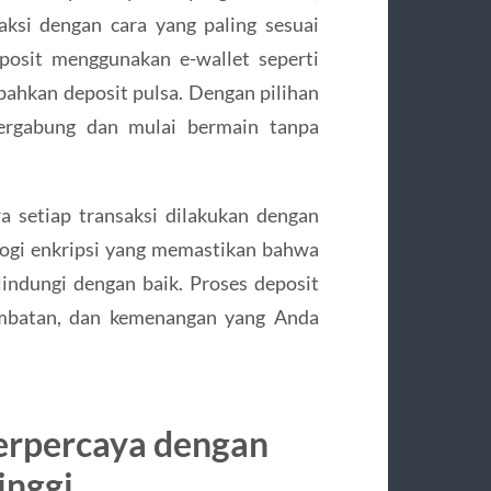
si dengan cara yang paling sesuai
osit menggunakan e-wallet seperti
ahkan deposit pulsa. Dengan pilihan
bergabung dan mulai bermain tanpa
a setiap transaksi dilakukan dengan
logi enkripsi yang memastikan bahwa
lindungi dengan baik. Proses deposit
hambatan, dan kemenangan yang Anda
erpercaya dengan
inggi