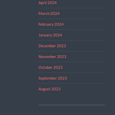
April 2024
March 2024
February 2024
January 2024
December 2023
November 2023
October 2023
September 2023
August 2023