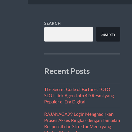
SEARCH
Search
Recent Posts
The Secret Code of Fortune: TOTO
SLOT Link Agen Toto 4D Resmi yang
Populer di Era Digital
RAJANAGA99 Login Menghadirkan
Proses Akses Ringkas dengan Tampilan
Responsif dan Struktur Menu yang