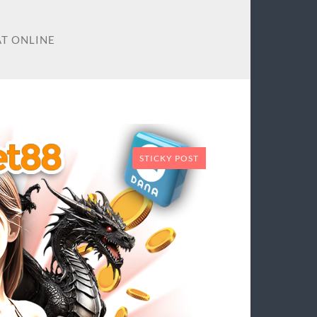
AT ONLINE
STICKY POST