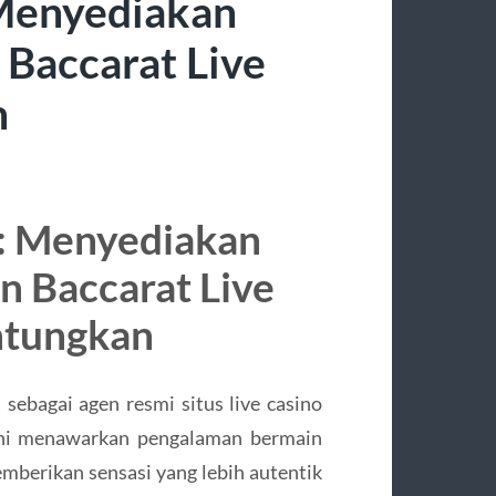
 Menyediakan
Baccarat Live
n
: Menyediakan
 Baccarat Live
ntungkan
sebagai agen resmi situs live casino
 ini menawarkan pengalaman bermain
emberikan sensasi yang lebih autentik