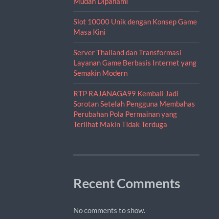
Mudah Dipahami
Slot 10000 Unik dengan Konsep Game
Masa Kini
Server Thailand dan Transformasi
Layanan Game Berbasis Internet yang
Semakin Modern
RTP RAJANAGA99 Kembali Jadi
Sorotan Setelah Pengguna Membahas
Perubahan Pola Permainan yang
Terlihat Makin Tidak Terduga
Recent Comments
No comments to show.