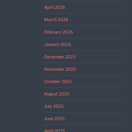
April 2026
March 2026
February 2026
January 2026
December 2025
November 2025
October 2025
August 2025
July 2025
June 2025
April 2025