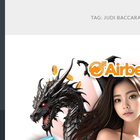
TAG:
JUDI BACCAR